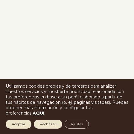
Utilizamos cookies propias y de terceros para analizar
nuestros servicios y mostrarte publicidad relacionada con
tus preferencias en base a un perfil elaborado a partir de
tus hábitos de navegación (p. ej. páginas visitadas). Puedes
obtener más información y configurar tus
preferencias
AQUÍ
.
Aceptar
Rechazar
Ajustes