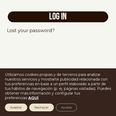
LOG IN
Lost your password?
Utilizamos cookies propias y de terceros para analizar
nuestros servicios y mostrarte publicidad relacionada con
tus preferencias en base a un perfil elaborado a partir de
tus hábitos de navegación (p. ej. páginas visitadas). Puedes
obtener más información y configurar tus
preferencias
AQUÍ
.
Aceptar
Rechazar
Ajustes